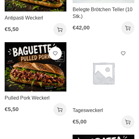
Belegte Brötchen Teller (10
Stk.)
Antipasti Weckerl
€
42,00
€
5,50
Pulled Pork Weckerl
€
5,50
Tagesweckerl
€
5,00